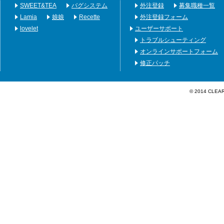
SWEET&TEA
バグシステム
外注登録
募集職種一覧
Lamia
娘娘
Recette
外注登録フォーム
lovelet
ユーザーサポート
トラブルシューティング
オンラインサポートフォーム
修正パッチ
© 2014 CLEA