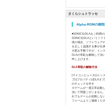
さくらシュトラッセ
Alpha-ROMの
◾SONIC社DLAをご利用
SONIC社DLAというソ
境の場合、ソフトウェア
を正しく認識する事が出
大変お手数ですが、イン
DLAの常駐を解除して頂
申し上げます。
DLA常駐の解除方法
[マイコンピュータ]-[イ
ブ]-[プロパティ]-[DLAタ
のチェックを外す
※ゲームが一度正常起動し
頂いて問題ございません。
れでもゲームが起動しな
フォームよりご連絡くだ