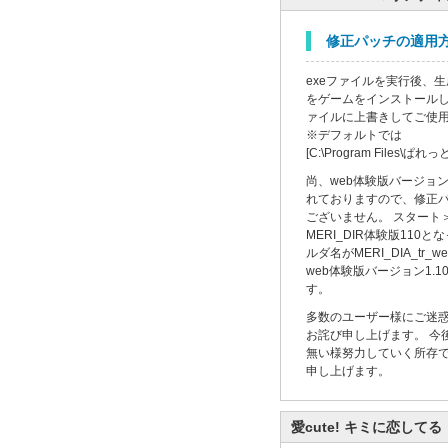
修正パッチの適用
exeファイルを実行後、生成さ
をゲームをインストール
ァイルに上書きしてご使
※デフォルトでは
[C:\Program Files\ぱれっ
尚、web体験版バージョン
れておりますので、修正
ございません。 スタート
MERI_DIR体験版11
ルダ名がMERI_DIA_tr
web体験版バージョン1.
す。
多数のユーザー様にご迷
お詫び申し上げます。 今
無い様努力していく所存で
申し上げます。
愛cute! キミに恋してる