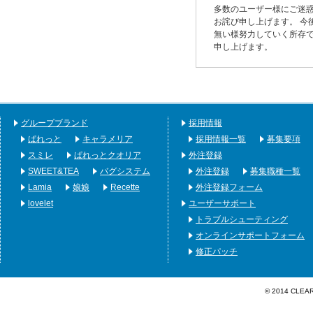
多数のユーザー様にご迷
お詫び申し上げます。 今
無い様努力していく所存で
申し上げます。
グループブランド
採用情報
ぱれっと
キャラメリア
採用情報一覧
募集要項
スミレ
ぱれっとクオリア
外注登録
SWEET&TEA
バグシステム
外注登録
募集職種一覧
Lamia
娘娘
Recette
外注登録フォーム
lovelet
ユーザーサポート
トラブルシューティング
オンラインサポートフォーム
修正パッチ
© 2014 CLEA