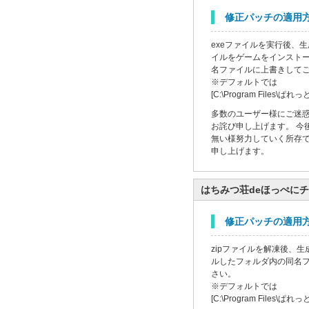
修正パッチの適用
exeファイルを実行後、生成さ
イルをゲームをインスト
名ファイルに上書きして
※デフォルトでは
[C:\Program Files\ぱ
多数のユーザー様にご迷
お詫び申し上げます。 今
無い様努力していく所存で
申し上げます。
はちみつ荘deほっぺに
修正パッチの適用
zipファイルを解凍後、
ルしたフォルダ内の同名
さい。
※デフォルトでは
[C:\Program Files