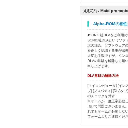
えむぴぃ Maid promotio
Alpha-ROMの
◾SONIC社DLAをご利用
SONIC社DLAというソ
境の場合、ソフトウェア
を正しく認識する事が出
大変お手数ですが、イン
DLAの常駐を解除して頂
申し上げます。
DLA常駐の解除方法
[マイコンピュータ]-[イ
ブ]-[プロパティ]-[DLAタ
のチェックを外す
※ゲームが一度正常起動し
頂いて問題ございません。
れでもゲームが起動しな
フォームよりご連絡くだ