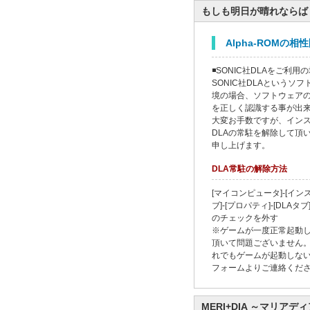
もしも明日が晴れならば
Alpha-ROMの
◾SONIC社DLAをご利用
SONIC社DLAというソ
境の場合、ソフトウェア
を正しく認識する事が出
大変お手数ですが、イン
DLAの常駐を解除して頂
申し上げます。
DLA常駐の解除方法
[マイコンピュータ]-[イ
ブ]-[プロパティ]-[DLAタ
のチェックを外す
※ゲームが一度正常起動し
頂いて問題ございません。
れでもゲームが起動しな
フォームよりご連絡くだ
MERI+DIA ～マリアデ