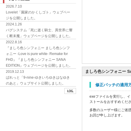
2026.7.10
Lovelet「園家のかくしゴト」ウェブペー
ジを公開しました。
2024.1.26
バグシステム「死に逝く騎士、異世界に響
く断末魔」ウェブページを公開しました。
2022.8.16
『ましろ色シンフォニー ましろ色シンフ
ォニー -Love is pure white- Remake for
FHD』『ましろ色シンフォニー SANA
EDITION』ウェブページを公開しました。
ましろ色シンフォニー SA
2019.12.13
ぱれっと「9-nine-ゆきいろゆきはなゆき
のあと」ウェブサイト公開しました。
修正パッチの適用
exeファイルを実行し、
ストールをおすすめくだ
多数のユーザー様にご迷
お詫び申し上げます。